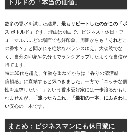
トルドの「本当の価値」
数多の香水を試した結果、
最もリピートしたのがこの「ボ
ス ボトルド」
です。理由は明白で、ビジネス・休日・フ
ォーマル……どの場面でも好印象、周囲からも「それどこ
の香水？」と聞かれる絶妙なバランスゆえ。大袈裟でな
く、自分の印象や気分までランクアップしたような自信が
持てます。
特に30代を超え、年齢を重ねてからは「香りの清潔感＝
信頼感」に直結すると気づきました。一方で「ニッチな個
性を追求したい！」という香水愛好家には一歩譲るかもし
れませんが、
「迷ったらこれ」「最初の一本」にふさわし
い
安心の一本です。
まとめ：ビジネスマンにも休日派に