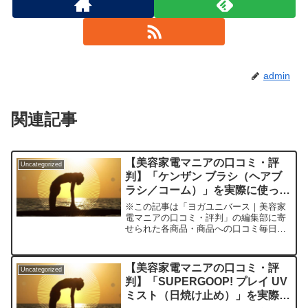
admin
関連記事
【美容家電マニアの口コミ・評
Uncategorized
判】「ケンザン ブラシ（ヘアブ
ラシ／コーム）」を実際に使って
みた正直感想
※この記事は「ヨガユニバース｜美容家
電マニアの口コミ・評判」の編集部に寄
せられた各商品・商品への口コミ毎日の
髪のケアや頭皮のコンディション、実
は“ブラシ”ひとつで変わるかもしれませ
ん。「美容に気をつかっているのに、何
【美容家電マニアの口コミ・評
Uncategorized
をしても髪がパサつく」「...
判】「SUPERGOOP! プレイ UV
ミスト（日焼け止め）」を実際に