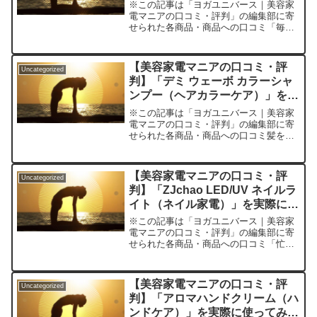
使ってみた正直感想
※この記事は「ヨガユニバース｜美容家
電マニアの口コミ・評判」の編集部に寄
せられた各商品・商品への口コミ「毎日
のUV対策こそストレスフリーにしたい」
悩めるあなたへ。塗り直しも楽々、最新
お手軽日焼け止めミストの新基準日焼け
【美容家電マニアの口コミ・評
Uncategorized
止めといえば、ベタつき...
判】「デミ ウェーボ カラーシャ
ンプー（ヘアカラーケア）」を実
際に使ってみた正直感想
※この記事は「ヨガユニバース｜美容家
電マニアの口コミ・評判」の編集部に寄
せられた各商品・商品への口コミ髪を染
めてすぐはキレイだったのに、気がつけ
ば色あせや黄ばみでがっかりしていませ
んか？せっかく美容室でお気に入りのカ
【美容家電マニアの口コミ・評
Uncategorized
ラーにしたのに、あっとい...
判】「ZJchao LED/UV ネイルラ
イト（ネイル家電）」を実際に使
ってみた正直感想
※この記事は「ヨガユニバース｜美容家
電マニアの口コミ・評判」の編集部に寄
せられた各商品・商品への口コミ「忙し
い毎日、自宅でもっと手軽にサロン級の
ジェルネイルを楽しめたら――」そんな
声に応えてくれる噂のネイル家電
【美容家電マニアの口コミ・評
Uncategorized
『ZJchao LED/UV ...
判】「アロマハンドクリーム（ハ
ンドケア）」を実際に使ってみた