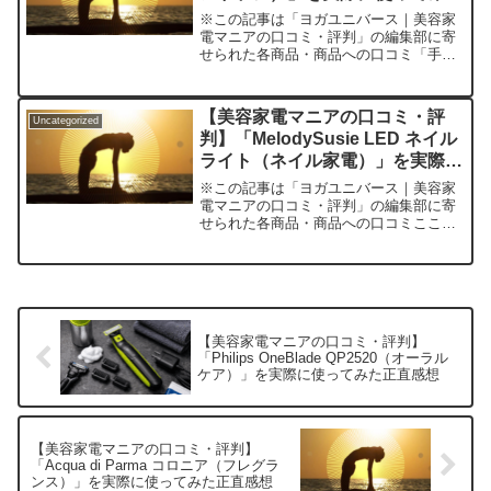
正直感想
※この記事は「ヨガユニバース｜美容家
電マニアの口コミ・評判」の編集部に寄
せられた各商品・商品への口コミ「手の
乾燥がひどいけど、つけ心地のベタつき
や強い香りが苦手…」「せっかく毎日塗
るなら、ただ保湿するだけじゃなくて、
【美容家電マニアの口コミ・評
Uncategorized
気分も上がるアイテムが欲...
判】「MelodySusie LED ネイル
ライト（ネイル家電）」を実際に
使ってみた正直感想
※この記事は「ヨガユニバース｜美容家
電マニアの口コミ・評判」の編集部に寄
せられた各商品・商品への口コミここ数
年、ご自宅で手軽にネイルアートを楽し
む方が急増中。しかし、「サロンみたい
な仕上がりを目指したいけど、うまく硬
化できない」「使いづらい...
【美容家電マニアの口コミ・評判】
「Philips OneBlade QP2520（オーラル
ケア）」を実際に使ってみた正直感想
【美容家電マニアの口コミ・評判】
「Acqua di Parma コロニア（フレグラ
ンス）」を実際に使ってみた正直感想