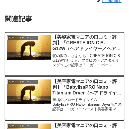
hideurface
関連記事
【美容家電マニアの口コミ・評
ヘアドライヤーのレビュー
判】「CREATE ION CIS-
G12W（ヘアドライヤー／ヘアア
イロン）」を実際に使ってみた正
髪の悩みにさよなら！CREATE ION CIS-
直感想
G12Wで叶える、プロ級のヘアスタイリ
ング※この記事は「ヨガユニバース｜美
容家電マニアの口コミ・評判」の編集部
に寄せられた各商品・サービスへの口コ
ミ今日、編集部が紹介したいのが
【美容家電マニアの口コミ・評
ヘアドライヤーのレビュー
CREATE ...
判】「BabylissPRO Nano
Titanium Dryer（ヘアドライヤー
／ヘアアイロン）」を実際に使っ
至福のブロードライタイム！
てみた正直感想
BabylissPRO Nano Titanium Dryer※この
記事は「ヨガユニバース｜美容家電マニ
アの口コミ・評判」の編集部に寄せられ
た各商品・サービスへの口コミ今日、編
集部が紹介したいのが「Babyliss...
【美容家電マニアの口コミ・評
ヘアドライヤーのレビュー