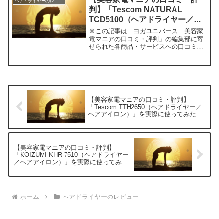
ヘアドライヤーのレビュー
判】「Tescom NATURAL
TCD5100（ヘアドライヤー／ヘ
アアイロン）」を実際に使ってみ
※この記事は「ヨガユニバース｜美容家
た正直感想
電マニアの口コミ・評判」の編集部に寄
せられた各商品・サービスへの口コミ今
日、編集部が紹介したいのが「Tescom
NATURAL TCD5100」です。このヘアド
ライヤーは、私の髪の悩みを解決し、毎
日のヘ...
【美容家電マニアの口コミ・評判】
「Tescom TTH2650（ヘアドライヤー／
ヘアアイロン）」を実際に使ってみた正
直感想
【美容家電マニアの口コミ・評判】
「KOIZUMI KHR-7510（ヘアドライヤー
／ヘアアイロン）」を実際に使ってみた
正直感想
ホーム
ヘアドライヤーのレビュー