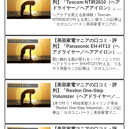
判】「Tescom NTIR2610（ヘア
ドライヤー／ヘアアイロン）」を
実際に使ってみた正直感想
ヘアケアを変える新体験！Tescom
NTIR2610で叶える美しい髪※この記事は
「ヨガユニバース｜美容家電マニアの口
コミ・評判」の編集部に寄せられた各商
品・サービスへの口コミ今回紹介するの
は「Tescom NTIR2610」というヘアド
【美容家電マニアの口コミ・評
ヘアドライヤーのレビュー
ラ...
判】「Panasonic EH-HT13（ヘ
アドライヤー／ヘアアイロン）」
を実際に使ってみた正直感想
髪に触れる風が変わる！パナソニックの
ヘアドライヤー EH-HT13で叶える、うる
サラ美髪※この記事は「ヨガユニバース
｜美容家電マニアの口コミ・評判」の編
集部に寄せられた各商品・サービスへの
口コミ今日、編集部が紹介したいのが
【美容家電マニアの口コミ・評
ヘアドライヤーのレビュー
「Panasoni...
判】「Revlon One-Step
Volumizer（ヘアドライヤー／ヘ
アアイロン）」を実際に使ってみ
1本で叶う！時短美髪スタイリング革命
た正直感想
「Revlon One-Step Volumizer」※この記
事は「ヨガユニバース｜美容家電マニア
の口コミ・評判」の編集部に寄せられた
各商品・サービスへの口コミです。今
日、編集部が紹介したいのが「Revl...
【美容家電マニアの口コミ・評