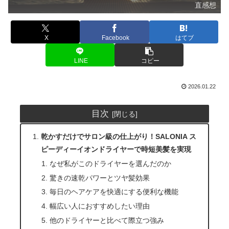
直感想
X
Facebook
はてブ
LINE
コピー
2026.01.22
目次
乾かすだけでサロン級の仕上がり！SALONIA ス
ピーディーイオンドライヤーで時短美髪を実現
なぜ私がこのドライヤーを選んだのか
驚きの速乾パワーとツヤ髪効果
毎日のヘアケアを快適にする便利な機能
幅広い人におすすめしたい理由
他のドライヤーと比べて際立つ強み