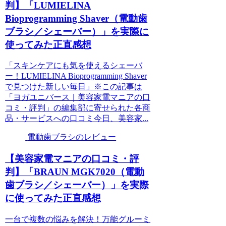
判】「LUMIELINA
Bioprogramming Shaver（電動歯
ブラシ／シェーバー）」を実際に
使ってみた正直感想
「スキンケアにも気を使えるシェーバ
ー！LUMIELINA Bioprogramming Shaver
で見つけた新しい毎日」※この記事は
「ヨガユニバース｜美容家電マニアの口
コミ・評判」の編集部に寄せられた各商
品・サービスへの口コミ今日、美容家...
電動歯ブラシのレビュー
【美容家電マニアの口コミ・評
判】「BRAUN MGK7020（電動
歯ブラシ／シェーバー）」を実際
に使ってみた正直感想
一台で複数の悩みを解決！万能グルーミ