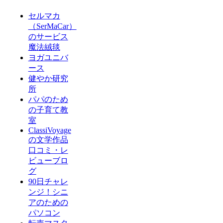
セルマカ
（SerMaCar）
のサービス
魔法絨毯
ヨガユニバ
ース
健やか研究
所
パパのため
の子育て教
室
ClassiVoyage
の文学作品
口コミ・レ
ビューブロ
グ
90日チャレ
ンジ！シニ
アのための
パソコン