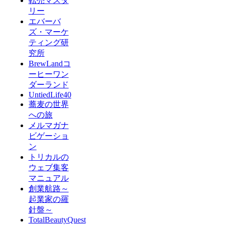
転売マスタ
リー
エバーバ
ズ・マーケ
ティング研
究所
BrewLandコ
ーヒーワン
ダーランド
UntiedLife40
蕎麦の世界
への旅
メルマガナ
ビゲーショ
ン
トリカルの
ウェブ集客
マニュアル
創業航路～
起業家の羅
針盤～
TotalBeautyQuest