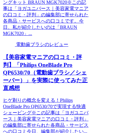
ングキット BRAUN MGK7020※この記
事は「ヨガユニバース｜美容家電マニア
の口コミ・評判」の編集部に寄せられた
各商品・サービスへの口コミです。今
日、私が紹介したいのは「BRAUN
MGK7020」...
電動歯ブラシのレビュー
【美容家電マニアの口コミ・評
判】「Philips OneBlade Pro
QP6530/70（電動歯ブラシ／シェ
ーバー）」を実際に使ってみた正
直感想
ヒゲ剃りの概念を変える！Philips
OneBlade Pro QP6530/70で実現する快適
シェービング※この記事は「ヨガユニバ
ース｜美容家電マニアの口コミ・評判」
の編集部に寄せられた各商品・サービス
への口コミ今日、編集部が紹介したい...