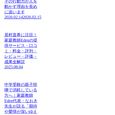
その行動力が人を
動かす理由を長め
に追います
2026.02.14
2026.02.15
居村直希に注目！
家庭教師Edenの提
供サービス・口コ
ミ・料金・評判・
レビュー・評価・
成果全解説
2025.08.04
中学受験の親子喧
嘩で消耗している
方へ｜家庭教師
Eden代表・なおき
先生が語る「期待
や愛情が深いゆえ