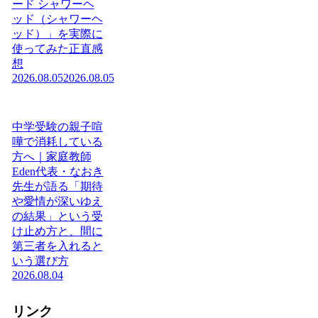
ード シャワーヘ
ッド（シャワーヘ
ッド）」を実際に
使ってみた正直感
想
2026.08.05
2026.08.05
中学受験の親子喧
嘩で消耗している
方へ｜家庭教師
Eden代表・なおき
先生が語る「期待
や愛情が深いゆえ
の結果」という受
け止め方と、間に
第三者を入れると
いう選び方
2026.08.04
リンク