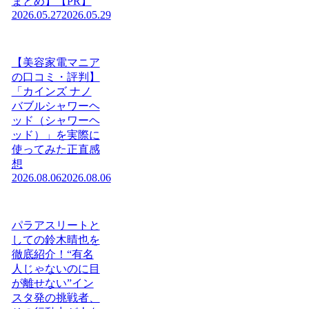
まとめ】【PR】
2026.05.27
2026.05.29
【美容家電マニア
の口コミ・評判】
「カインズ ナノ
バブルシャワーヘ
ッド（シャワーヘ
ッド）」を実際に
使ってみた正直感
想
2026.08.06
2026.08.06
パラアスリートと
しての鈴木晴也を
徹底紹介！“有名
人じゃないのに目
が離せない”イン
スタ発の挑戦者、