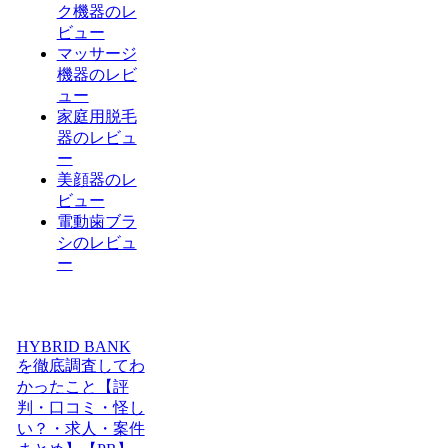
ク機器のレ
ビュー
マッサージ
機器のレビ
ュー
家庭用脱毛
器のレビュ
ー
美顔器のレ
ビュー
電動歯ブラ
シのレビュ
ー
HYBRID BANK
を徹底調査してわ
かったこと【評
判・口コミ・怪し
い？・求人・案件