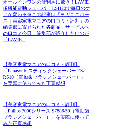
オールインワンの便利さに驚き！LAVIE
多機能電動シェーバー LSH20で毎日のケ
アが変わる※この記事は「ヨガユニバー
ス｜美容家電マニアの口コミ・評判」の
編集部に寄せられた各商品・サービスへ
の口コミ今日、編集部が紹介したいのが
「LAVIE...
【美容家電マニアの口コミ・評判】
「Panasonic スティックシェーバー ES-
RS10（電動歯ブラシ／シェーバー）」
を実際に使ってみた正直感想
【美容家電マニアの口コミ・評判】
「Philips 7000シリーズ S7886/50（電動歯
ブラシ／シェーバー）」を実際に使って
みた正直感想