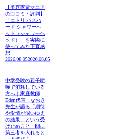
【美容家電マニア
の口コミ・評判】
「ニトリ バスハ
ード シャワーヘ
ッド（シャワーヘ
ッド）」を実際に
使ってみた正直感
想
2026.08.05
2026.08.05
中学受験の親子喧
嘩で消耗している
方へ｜家庭教師
Eden代表・なおき
先生が語る「期待
や愛情が深いゆえ
の結果」という受
け止め方と、間に
第三者を入れると