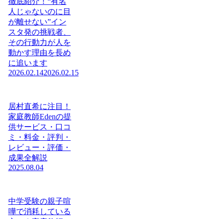
徹底紹介！“有名
人じゃないのに目
が離せない”イン
スタ発の挑戦者、
その行動力が人を
動かす理由を長め
に追います
2026.02.14
2026.02.15
居村直希に注目！
家庭教師Edenの提
供サービス・口コ
ミ・料金・評判・
レビュー・評価・
成果全解説
2025.08.04
中学受験の親子喧
嘩で消耗している