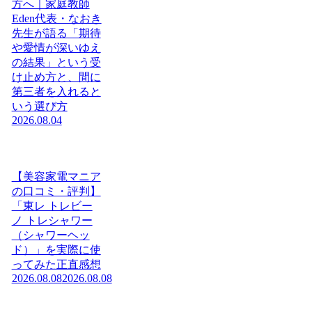
方へ｜家庭教師
Eden代表・なおき
先生が語る「期待
や愛情が深いゆえ
の結果」という受
け止め方と、間に
第三者を入れると
いう選び方
2026.08.04
【美容家電マニア
の口コミ・評判】
「東レ トレビー
ノ トレシャワー
（シャワーヘッ
ド）」を実際に使
ってみた正直感想
2026.08.08
2026.08.08