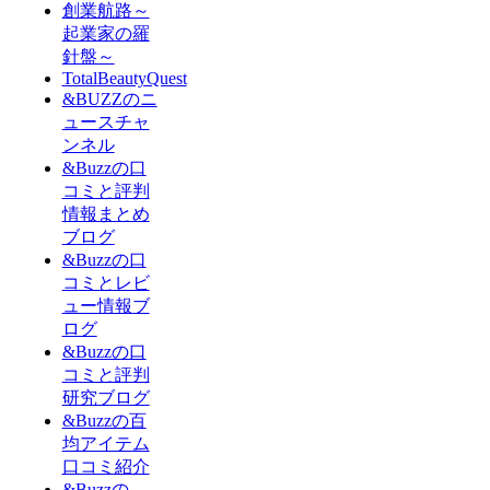
創業航路～
起業家の羅
針盤～
TotalBeautyQuest
&BUZZのニ
ュースチャ
ンネル
&Buzzの口
コミと評判
情報まとめ
ブログ
&Buzzの口
コミとレビ
ュー情報ブ
ログ
&Buzzの口
コミと評判
研究ブログ
&Buzzの百
均アイテム
口コミ紹介
&Buzzの