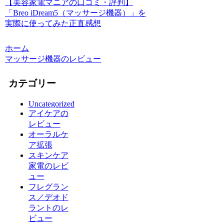
【美容家電マニアの口コミ・評判】
「Breo iDream5（マッサージ機器）」を
実際に使ってみた正直感想
ホーム
マッサージ機器のレビュー
カテゴリー
Uncategorized
アイケアの
レビュー
オーラルケ
ア拡張
スキンケア
家電のレビ
ュー
フレグラン
ス／デオド
ラントのレ
ビュー