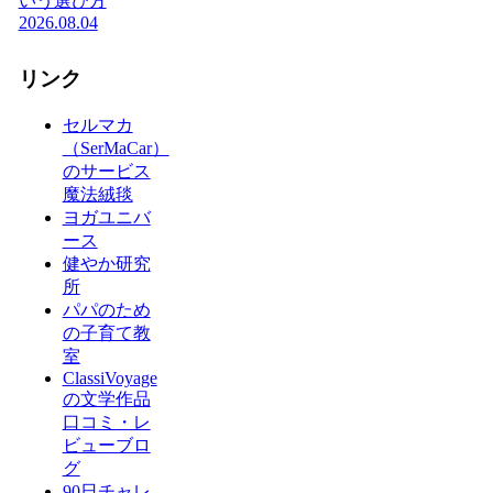
いう選び方
2026.08.04
リンク
セルマカ
（SerMaCar）
のサービス
魔法絨毯
ヨガユニバ
ース
健やか研究
所
パパのため
の子育て教
室
ClassiVoyage
の文学作品
口コミ・レ
ビューブロ
グ
90日チャレ