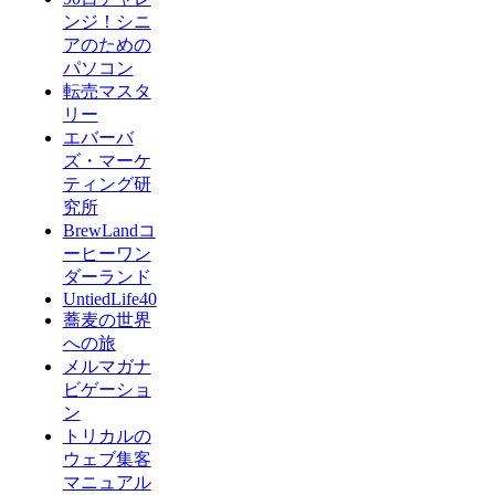
ンジ！シニ
アのための
パソコン
転売マスタ
リー
エバーバ
ズ・マーケ
ティング研
究所
BrewLandコ
ーヒーワン
ダーランド
UntiedLife40
蕎麦の世界
への旅
メルマガナ
ビゲーショ
ン
トリカルの
ウェブ集客
マニュアル