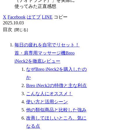
（デオドラント）」を実際に
使ってみた正直感想
X
Facebook
はてブ
LINE
コピー
2025.10.03
目次
毎日の疲れを自宅でリセット！
首・肩専用マッサージ機Breo
iNeck2を徹底レビュー
なぜBreo iNeck2を購入したの
か
Breo iNeck2の特徴と主な利点
こんな人にオススメ！
使い方と活用シーン
他の類似商品と比較した強み
改善してほしいところ、気に
なる点