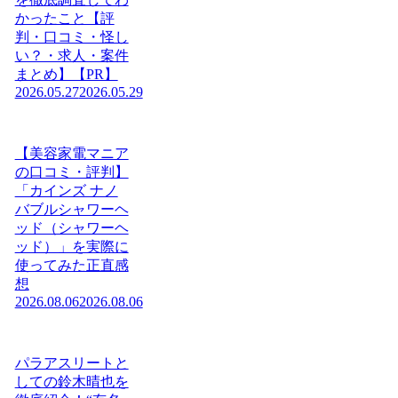
かったこと【評
判・口コミ・怪し
い？・求人・案件
まとめ】【PR】
2026.05.27
2026.05.29
【美容家電マニア
の口コミ・評判】
「カインズ ナノ
バブルシャワーヘ
ッド（シャワーヘ
ッド）」を実際に
使ってみた正直感
想
2026.08.06
2026.08.06
パラアスリートと
しての鈴木晴也を