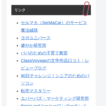
リンク
セルマカ（SerMaCar）のサービス
魔法絨毯
ヨガユニバース
健やか研究所
パパのための子育て教室
ClassiVoyageの文学作品口コミ・レ
ビューブログ
90日チャレンジ！シニアのためのパ
ソコン
転売マスタリー
エバーバズ・マーケティング研究所
BrewLandコーヒーワンダーランド