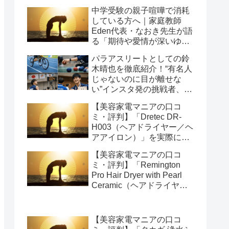
中学受験の親子喧嘩で消耗
している方へ｜家庭教師
Eden代表・なおき先生が語
る「期待や愛情が深いゆえ
の結果」という受け止め方
パラアスリートとしての鈴
と、間に第三者を入れると
木晴也を徹底紹介！“有名人
いう選び方
じゃないのに目が離せな
い”インスタ発の挑戦者、そ
の行動力が人を動かす理由
【美容家電マニアの口コ
を長めに追います
ミ・評判】「Dretec DR-
H003（ヘアドライヤー／ヘ
アアイロン）」を実際に使
ってみた正直感想
【美容家電マニアの口コ
ミ・評判】「Remington
Pro Hair Dryer with Pearl
Ceramic（ヘアドライヤー
／ヘアアイロン）」を実際
に使ってみた正直感想
【美容家電マニアの口コ