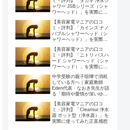
ミ・評判】「タカギ 浄水シ
ャワー JSBシリーズ（シャ
ワーヘッド）」を実際に使
ってみた正直感想
【美容家電マニアの口コ
ミ・評判】「カインズ ナノ
バブルシャワーヘッド（シ
ャワーヘッド）」を実際に
使ってみた正直感想
【美容家電マニアの口コ
ミ・評判】「ニトリ バスハ
ード シャワーヘッド（シャ
ワーヘッド）」を実際に使
ってみた正直感想
中学受験の親子喧嘩で消耗
している方へ｜家庭教師
Eden代表・なおき先生が語
る「期待や愛情が深いゆえ
の結果」という受け止め方
【美容家電マニアの口コ
と、間に第三者を入れると
ミ・評判】「Cleansui 浄水
いう選び方
器 ポット型（浄水器）」を
実際に使ってみた正直感想