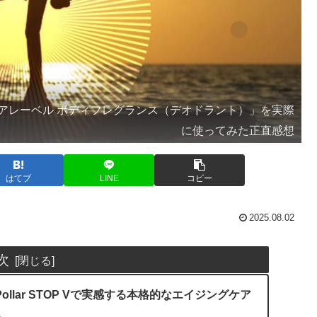
アレーベル ボディフレグランス（デオドラント）」を実際
に使ってみた正直感想
はてブ
LINE
コピー
2025.08.02
次
llar STOP Vで実感する本格的なエイジングケア