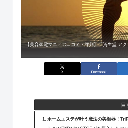
【美容家電マニアの口コミ・評判】「資生堂 アク
X
Facebook
目
ホームエステが叶う魔法の美顔器！TriPo