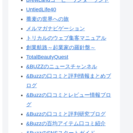
UntiedLife40
蕎麦の世界への旅
メルマガナビゲーション
トリカルのウェブ集客マニュアル
創業航路～起業家の羅針盤～
TotalBeautyQuest
&BUZZのニュースチャンネル
&Buzzの口コミと評判情報まとめブ
ログ
&Buzzの口コミとレビュー情報ブロ
グ
&Buzzの口コミと評判研究ブログ
&Buzzの百均アイテム口コミ紹介
&BuzzのSNSスタートガイド