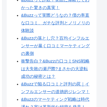
かった驚きの真実！
&Buzzって実際どうなの？僕の率直
な口コミ、ガチな評判とノリノリの
体験談
&Buzzの落とし穴？百均インフルエ
ンサーが暴く口コミマーケティング
の裏側
衝撃告白？&Buzzの口コミSNS戦略
は大失敗の瀬戸際?まさかの大逆転
成功の秘密とは？
&Buzzで陥る口コミと評判の罠｜イ
ンフルエンサーの道徳的ジレンマ！
&Buzzのマーケティング戦略は時代
遅れ？実は革新的な秘密を発見！