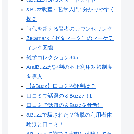
&Buzz教室～哲学入門: 分かりやすく
探る
時代を超える賢者のカウンセリング
Zetamark（ゼタマーク）のマーケテ
ィング図鑑
雑学コレクション365
AndBuzzが評判の不正利用対策制度
を導入
【&Buzz】口コミや評判は？
口コミで話題の＆Buzzとは
口コミで話題の＆Buzzを参考に
&Buzzで騙された？衝撃の利用者体
験談と口コミ！
&Buzzって詐欺？実際に体験してわ