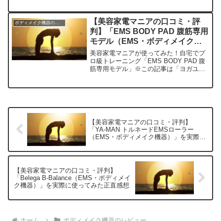
コミ・評判」の編集部に寄せられた各商
品・サービスへの口コミ今日、編集部が
紹介したいのが「YA-MAN トルネード
【美容家電マニアの口コミ・評
ボディメイク機器のレビュー
EMSローラー ボデ...
判】「EMS BODY PAD 腹筋専用
モデル（EMS・ボディメイク機
器）」を実際に使ってみた正直感
美容家電マニアが使ってみた！自宅でプ
想
ロ級トレーニング「EMS BODY PAD 腹
筋専用モデル」※この記事は「ヨガユニ
バース｜美容家電マニアの口コミ・評
判」の編集部に寄せられた各商品・サー
ビスへの口コミ今日、編集部が紹介した
いのが「EMS ...
【美容家電マニアの口コミ・評判】
「YA-MAN トルネードEMSローラー
（EMS・ボディメイク機器）」を実際に
使ってみた正直感想
【美容家電マニアの口コミ・評判】
「Belega B-Balance（EMS・ボディメイ
ク機器）」を実際に使ってみた正直感想
ホーム
ボディメイク機器のレビュー