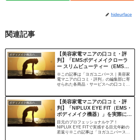
hideurface
関連記事
【美容家電マニアの口コミ・評
ボディメイク機器のレビュー
判】「EMSボディメイクローラ
ー スリムビューティー（EMS・
ボディメイク機器）」を実際に使
※この記事は「ヨガユニバース｜美容家
ってみた正直感想
電マニアの口コミ・評判」の編集部に寄
せられた各商品・サービスへの口コミ憧
れのスリムボディへの近道！EMSボディ
メイクローラー スリムビューティー今
日、編集部が紹介したいのが「EMSボデ
【美容家電マニアの口コミ・評
ボディメイク機器のレビュー
ィメイクローラー ス...
判】「NIPLUX EYE FIT（EMS・
ボディメイク機器）」を実際に使
ってみた正直感想
目元のプロフェッショナルケア！
NIPLUX EYE FITで実感する目元年齢の
若返り※この記事は「ヨガユニバース｜
美容家電マニアの口コミ・評判」の編集