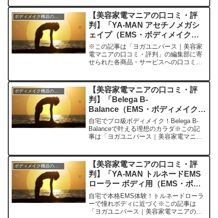
部に寄せられた各商品・サービスへの口
コミ今日、編集部が紹介したいのが
【美容家電マニアの口コミ・評
ボディメイク機器のレビュー
「NIPLUX EYE...
判】「YA-MAN アセチノメガシ
ェイプ（EMS・ボディメイク機
器）」を実際に使ってみた正直感
※この記事は「ヨガユニバース｜美容家
想
電マニアの口コミ・評判」の編集部に寄
せられた各商品・サービスへの口コミで
す自宅で憧れのボディメイク！YA-MAN
アセチノメガシェイプで叶える美ボディ
革命今日、編集部が紹介したいのが
【美容家電マニアの口コミ・評
ボディメイク機器のレビュー
「YA-MAN アセチ...
判】「Belega B-
Balance（EMS・ボディメイク機
器）」を実際に使ってみた正直感
自宅でプロ級ボディメイク！Belega B-
想
Balanceで叶える理想のカラダ※この記
事は「ヨガユニバース｜美容家電マニア
の口コミ・評判」の編集部に寄せられた
各商品・サービスへの口コミ今日は美容
家電マニアである私が、最近手に入れて
【美容家電マニアの口コミ・評
ボディメイク機器のレビュー
大活躍して...
判】「YA-MAN トルネードEMS
ローラー ボディ用（EMS・ボデ
ィメイク機器）」を実際に使って
自宅で本格EMS体験！トルネードローラ
みた正直感想
ーで憧れボディに近づく※この記事は
「ヨガユニバース｜美容家電マニアの口