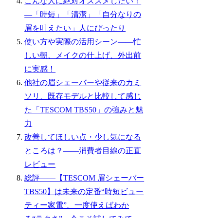
こんな人に絶対オススメしたい！
―「時短」「清潔」「自分なりの
眉を叶えたい」人にぴったり
使い方や実際の活用シーン——忙
しい朝、メイクの仕上げ、外出前
に実感！
他社の眉シェーバーや従来のカミ
ソリ、既存モデルと比較して感じ
た「TESCOM TBS50」の強みと魅
力
改善してほしい点・少し気になる
ところは？——消費者目線の正直
レビュー
総評――【TESCOM 眉シェーバー
TBS50】は未来の定番“時短ビュー
ティー家電”。一度使えばわか