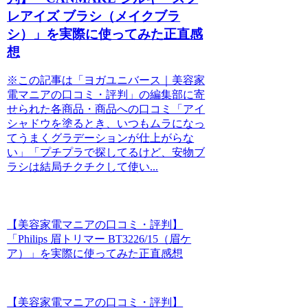
レアイズ ブラシ（メイクブラ
シ）」を実際に使ってみた正直感
想
※この記事は「ヨガユニバース｜美容家
電マニアの口コミ・評判」の編集部に寄
せられた各商品・商品への口コミ「アイ
シャドウを塗るとき、いつもムラになっ
てうまくグラデーションが仕上がらな
い」「プチプラで探してるけど、安物ブ
ラシは結局チクチクして使い...
【美容家電マニアの口コミ・評判】
「Philips 眉トリマー BT3226/15（眉ケ
ア）」を実際に使ってみた正直感想
【美容家電マニアの口コミ・評判】