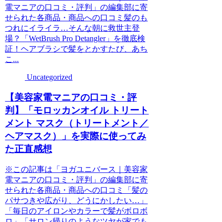
電マニアの口コミ・評判」の編集部に寄
せられた各商品・商品への口コミ髪のも
つれにイライラ…そんな朝に救世主登
場？「WetBrush Pro Detangler」を徹底検
証！ヘアブラシで髪をとかすたび、あち
こ...
Uncategorized
【美容家電マニアの口コミ・評
判】「モロッカンオイル トリート
メント マスク（トリートメント／
ヘアマスク）」を実際に使ってみ
た正直感想
※この記事は「ヨガユニバース｜美容家
電マニアの口コミ・評判」の編集部に寄
せられた各商品・商品への口コミ「髪の
パサつきや広がり、どうにかしたい…」
「毎日のアイロンやカラーで髪がボロボ
ロ」「サロン帰りのようなツヤが家でも