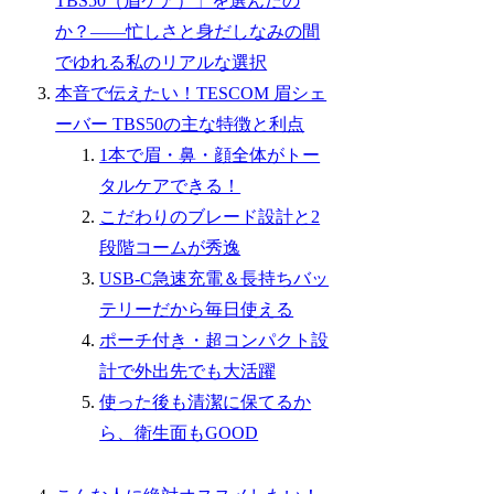
TBS50（眉ケア）」を選んだの
か？――忙しさと身だしなみの間
でゆれる私のリアルな選択
本音で伝えたい！TESCOM 眉シェ
ーバー TBS50の主な特徴と利点
1本で眉・鼻・顔全体がトー
タルケアできる！
こだわりのブレード設計と2
段階コームが秀逸
USB-C急速充電＆長持ちバッ
テリーだから毎日使える
ポーチ付き・超コンパクト設
計で外出先でも大活躍
使った後も清潔に保てるか
ら、衛生面もGOOD