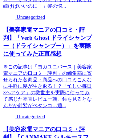
続けばいいのに！」髪の悩...
Uncategorized
【美容家電マニアの口コミ・評
判】「Verb Ghost ドライシャンプ
ー（ドライシャンプー）」を実際
に使ってみた正直感想
※この記事は「ヨガユニバース｜美容家
電マニアの口コミ・評判」の編集部に寄
せられた各商品・商品への口コミこんな
に手軽に髪が生き返る！？「忙しい毎日
×ヘアケア」の救世主を実際に使ってみ
て感じた率直レビュー朝、鏡を見るとな
んだか前髪がペタンコ…通...
Uncategorized
【美容家電マニアの口コミ・評
判】「CANMAKE シルキースフ