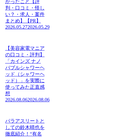
かったこと【評
判・口コミ・怪し
い？・求人・案件
まとめ】【PR】
2026.05.27
2026.05.29
【美容家電マニア
の口コミ・評判】
「カインズ ナノ
バブルシャワーヘ
ッド（シャワーヘ
ッド）」を実際に
使ってみた正直感
想
2026.08.06
2026.08.06
パラアスリートと
しての鈴木晴也を
徹底紹介！“有名