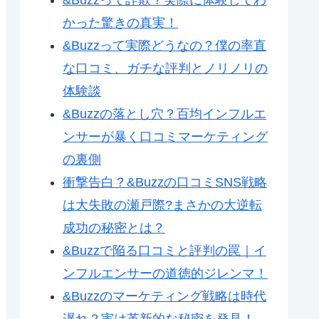
かった驚きの真実！
&Buzzって実際どうなの？僕の率直
な口コミ、ガチな評判とノリノリの
体験談
&Buzzの落とし穴？百均インフルエ
ンサーが暴く口コミマーケティング
の裏側
衝撃告白？&Buzzの口コミSNS戦略
は大失敗の瀬戸際?まさかの大逆転
成功の秘密とは？
&Buzzで陥る口コミと評判の罠｜イ
ンフルエンサーの道徳的ジレンマ！
&Buzzのマーケティング戦略は時代
遅れ？実は革新的な秘密を発見！