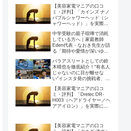
【美容家電マニアの口コ
ミ・評判】「カインズ ナノ
バブルシャワーヘッド（シ
ャワーヘッド）」を実際に
使ってみた正直感想
中学受験の親子喧嘩で消耗
している方へ｜家庭教師
Eden代表・なおき先生が語
る「期待や愛情が深いゆえ
の結果」という受け止め方
パラアスリートとしての鈴
と、間に第三者を入れると
木晴也を徹底紹介！“有名人
いう選び方
じゃないのに目が離せな
い”インスタ発の挑戦者、そ
の行動力が人を動かす理由
【美容家電マニアの口コ
を長めに追います
ミ・評判】「Dretec DR-
H003（ヘアドライヤー／ヘ
アアイロン）」を実際に使
ってみた正直感想
【美容家電マニアの口コ