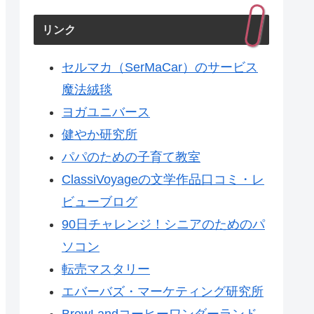
リンク
セルマカ（SerMaCar）のサービス
魔法絨毯
ヨガユニバース
健やか研究所
パパのための子育て教室
ClassiVoyageの文学作品口コミ・レ
ビューブログ
90日チャレンジ！シニアのためのパ
ソコン
転売マスタリー
エバーバズ・マーケティング研究所
BrewLandコーヒーワンダーランド