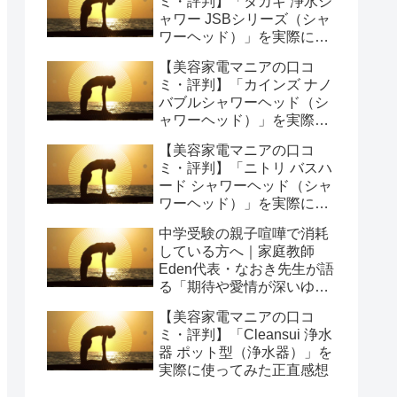
ミ・評判】「タカギ 浄水シ
ャワー JSBシリーズ（シャ
ワーヘッド）」を実際に使
ってみた正直感想
【美容家電マニアの口コ
ミ・評判】「カインズ ナノ
バブルシャワーヘッド（シ
ャワーヘッド）」を実際に
使ってみた正直感想
【美容家電マニアの口コ
ミ・評判】「ニトリ バスハ
ード シャワーヘッド（シャ
ワーヘッド）」を実際に使
ってみた正直感想
中学受験の親子喧嘩で消耗
している方へ｜家庭教師
Eden代表・なおき先生が語
る「期待や愛情が深いゆえ
の結果」という受け止め方
【美容家電マニアの口コ
と、間に第三者を入れると
ミ・評判】「Cleansui 浄水
いう選び方
器 ポット型（浄水器）」を
実際に使ってみた正直感想