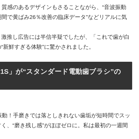
S」。質感のあるデザインもさることながら、“音波振動
”“短期間で黄ばみ26％改善の臨床データ”などリアルに気
正直、激推し広告には半信半疑でしたが、「これで歯が白
“新鮮すぎる体験”に驚かされました。
 Y1S」が“スタンダード電動歯ブラシ”の
もの音波振動！手磨きでは落としきれない歯垢が短時間でスッ
く、“磨き残し感”がほぼゼロに。私は最初の一週間