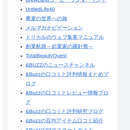
UntiedLife40
蕎麦の世界への旅
メルマガナビゲーション
トリカルのウェブ集客マニュアル
創業航路～起業家の羅針盤～
TotalBeautyQuest
&BUZZのニュースチャンネル
&Buzzの口コミと評判情報まとめブ
ログ
&Buzzの口コミとレビュー情報ブロ
グ
&Buzzの口コミと評判研究ブログ
&Buzzの百均アイテム口コミ紹介
&BuzzのSNSスタートガイド