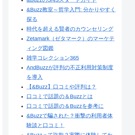
&Buzz教室～哲学入門: 分かりやすく
探る
時代を超える賢者のカウンセリング
Zetamark（ゼタマーク）のマーケテ
ィング図鑑
雑学コレクション365
AndBuzzが評判の不正利用対策制度
を導入
【&Buzz】口コミや評判は？
口コミで話題の＆Buzzとは
口コミで話題の＆Buzzを参考に
&Buzzで騙された？衝撃の利用者体
験談と口コミ！
&Buzzって詐欺？実際に体験してわ