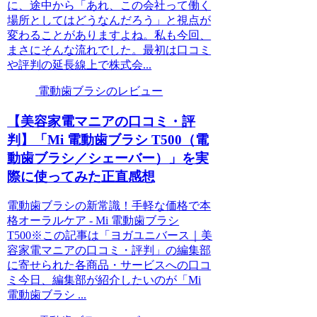
に、途中から「あれ、この会社って働く
場所としてはどうなんだろう」と視点が
変わることがありますよね。私も今回、
まさにそんな流れでした。最初は口コミ
や評判の延長線上で株式会...
電動歯ブラシのレビュー
【美容家電マニアの口コミ・評
判】「Mi 電動歯ブラシ T500（電
動歯ブラシ／シェーバー）」を実
際に使ってみた正直感想
電動歯ブラシの新常識！手軽な価格で本
格オーラルケア - Mi 電動歯ブラシ
T500※この記事は「ヨガユニバース｜美
容家電マニアの口コミ・評判」の編集部
に寄せられた各商品・サービスへの口コ
ミ今日、編集部が紹介したいのが「Mi
電動歯ブラシ ...