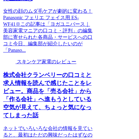
女性の顔のムダ毛ケアが劇的に変わる！
Panasonic フェリエ フェイス用 ES-
WF41※この記事は「ヨガユニバース｜
美容家電マニアの口コミ・評判」の編集
部に寄せられた各商品・サービスへの口
コミ今日、編集部が紹介したいのが
「Panaso...
スキンケア家電のレビュー
株式会社クランベリーの口コミと
求人情報を読んで感じたことをレ
ビュー。商品を「売る会社」から
「作る会社」へ進もうとしている
空気が見えて、ちょっと気になっ
てしまった話
ネットでいろいろな会社の情報を見てい
ると、最初はただの興味だったはずなの