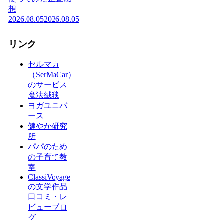
想
2026.08.05
2026.08.05
リンク
セルマカ
（SerMaCar）
のサービス
魔法絨毯
ヨガユニバ
ース
健やか研究
所
パパのため
の子育て教
室
ClassiVoyage
の文学作品
口コミ・レ
ビューブロ
グ