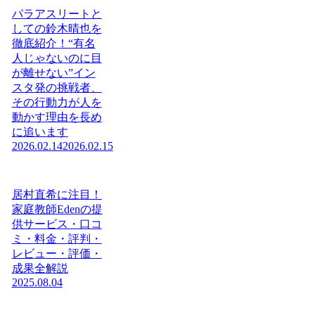
パラアスリートと
しての鈴木晴也を
徹底紹介！“有名
人じゃないのに目
が離せない”イン
スタ発の挑戦者、
その行動力が人を
動かす理由を長め
に追います
2026.02.14
2026.02.15
居村直希に注目！
家庭教師Edenの提
供サービス・口コ
ミ・料金・評判・
レビュー・評価・
成果全解説
2025.08.04