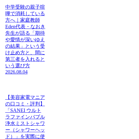
中学受験の親子喧
嘩で消耗している
方へ｜家庭教師
Eden代表・なおき
先生が語る「期待
や愛情が深いゆえ
の結果」という受
け止め方と、間に
第三者を入れると
いう選び方
2026.08.04
【美容家電マニア
の口コミ・評判】
「SANEI ウルト
ラファインバブル
浄水ミストシャワ
ー（シャワーヘッ
ド）」を実際に使