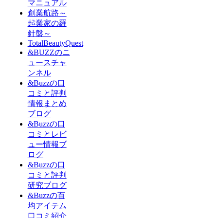
マニュアル
創業航路～
起業家の羅
針盤～
TotalBeautyQuest
&BUZZのニ
ュースチャ
ンネル
&Buzzの口
コミと評判
情報まとめ
ブログ
&Buzzの口
コミとレビ
ュー情報ブ
ログ
&Buzzの口
コミと評判
研究ブログ
&Buzzの百
均アイテム
口コミ紹介