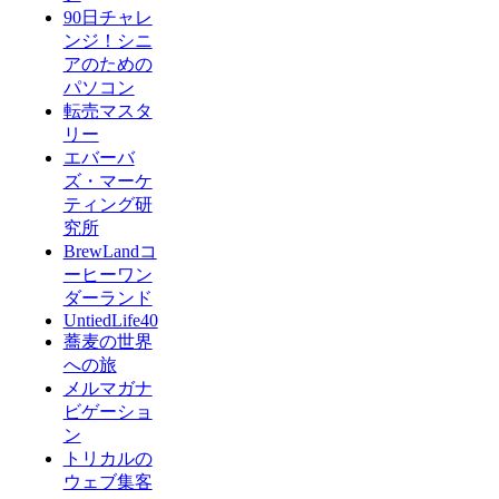
90日チャレ
ンジ！シニ
アのための
パソコン
転売マスタ
リー
エバーバ
ズ・マーケ
ティング研
究所
BrewLandコ
ーヒーワン
ダーランド
UntiedLife40
蕎麦の世界
への旅
メルマガナ
ビゲーショ
ン
トリカルの
ウェブ集客