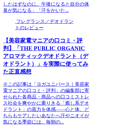
したはずなのに、午後になると自分の体
臭が気になる」「汗をかいた...
フレグランス／デオドラン
トのレビュー
【美容家電マニアの口コミ・評
判】「THE PUBLIC ORGANIC
アロマティックデオドラント（デ
オドラント）」を実際に使ってみ
た正直感想
※この記事は「ヨガユニバース｜美容家
電マニアの口コミ・評判」の編集部に寄
せられた各商品・商品への口コミストレ
ス社会を爽やかに乗りきる「癒し系デオ
ドラント」の底力を体感——心と体、ど
ちらもケアしたいあなたへ汗やニオイが
気になる季節には、毎朝の...