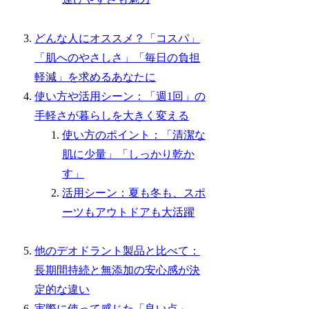
どんな人にオススメ？「コスパ」
「肌へのやさしさ」「毎日の負担
軽減」を求めるあなたに
使い方や活用シーン：「週1回」の
手軽さが暮らしを大きく変える
使い方のポイント：「清潔な
肌に少量」「しっかり乾か
す」
活用シーン：夏も冬も、スポ
ーツもアウトドアも大活躍
他のデオドラント製品と比べて：
長期間持続と無添加の安心感が決
定的な違い
実際に使って感じた「良い点」