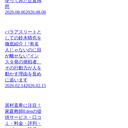
使ってみた正直感
想
2026.08.06
2026.08.06
パラアスリートと
しての鈴木晴也を
徹底紹介！“有名
人じゃないのに目
が離せない”イン
スタ発の挑戦者、
その行動力が人を
動かす理由を長め
に追います
2026.02.14
2026.02.15
居村直希に注目！
家庭教師Edenの提
供サービス・口コ
ミ・料金・評判・