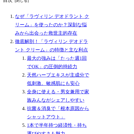
目次
なぜ「ラヴィリン デオドラント ク
リーム」を使ったのか？深刻な悩
みから出会った救世主的存在
徹底解剖！「ラヴィリン デオドラ
ント クリーム」の特徴と主な利点
最大の強みは「たった週1回
でOK」の圧倒的持続力
天然ハーブエキスが主成分で
低刺激。敏感肌にも安心
全身に使える・男女兼用で家
族みんながシェアしやすい
抗菌＆消臭で「根本原因から
シャットアウト」
1本で半年持つ経済性・持ち
運びやすさも魅力