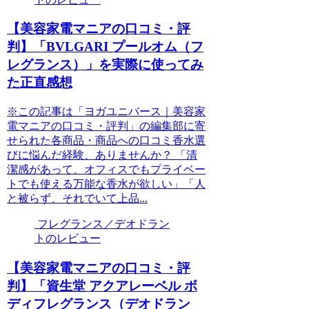
【美容家電マニアの口コミ・評
判】「BVLGARI プールオム（フ
レグランス）」を実際に使ってみ
た正直感想
※この記事は「ヨガユニバース｜美容家
電マニアの口コミ・評判」の編集部に寄
せられた各商品・商品への口コミ香水選
びに悩んだ経験、ありませんか？ 「清
潔感があって、オフィスでもプライベー
トでも使える万能な香水が欲しい」「人
と被らず、それでいて上品...
フレグランス／デオドラン
トのレビュー
【美容家電マニアの口コミ・評
判】「資生堂 アクアレーベル ボ
ディフレグランス（デオドラン