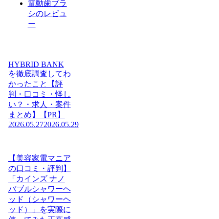
電動歯ブラ
シのレビュ
ー
HYBRID BANK
を徹底調査してわ
かったこと【評
判・口コミ・怪し
い？・求人・案件
まとめ】【PR】
2026.05.27
2026.05.29
【美容家電マニア
の口コミ・評判】
「カインズ ナノ
バブルシャワーヘ
ッド（シャワーヘ
ッド）」を実際に