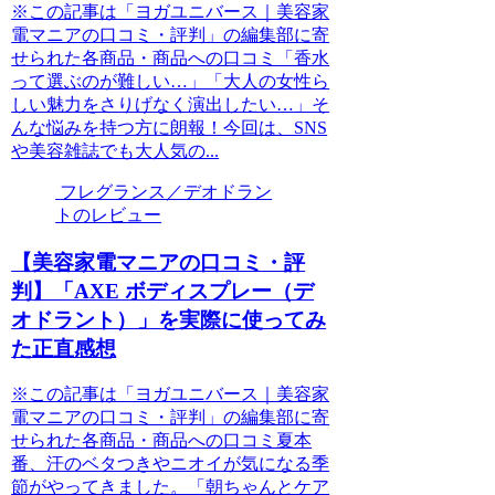
※この記事は「ヨガユニバース｜美容家
電マニアの口コミ・評判」の編集部に寄
せられた各商品・商品への口コミ「香水
って選ぶのが難しい…」「大人の女性ら
しい魅力をさりげなく演出したい…」そ
んな悩みを持つ方に朗報！今回は、SNS
や美容雑誌でも大人気の...
フレグランス／デオドラン
トのレビュー
【美容家電マニアの口コミ・評
判】「AXE ボディスプレー（デ
オドラント）」を実際に使ってみ
た正直感想
※この記事は「ヨガユニバース｜美容家
電マニアの口コミ・評判」の編集部に寄
せられた各商品・商品への口コミ夏本
番、汗のベタつきやニオイが気になる季
節がやってきました。「朝ちゃんとケア