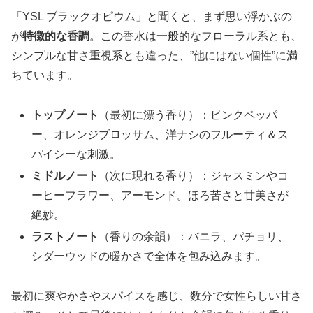
「YSL ブラックオピウム」と聞くと、まず思い浮かぶの
が
特徴的な香調
。この香水は一般的なフローラル系とも、
シンプルな甘さ重視系とも違った、”他にはない個性”に満
ちています。
トップノート
（最初に漂う香り）：ピンクペッパ
ー、オレンジブロッサム、洋ナシのフルーティ＆ス
パイシーな刺激。
ミドルノート
（次に現れる香り）：ジャスミンやコ
ーヒーフラワー、アーモンド。ほろ苦さと甘美さが
絶妙。
ラストノート
（香りの余韻）：バニラ、パチョリ、
シダーウッドの暖かさで全体を包み込みます。
最初に爽やかさやスパイスを感じ、数分で女性らしい甘さ