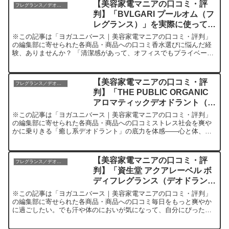
【美容家電マニアの口コミ・評
フレグランス／デオドラントのレビュー
判】「BVLGARI プールオム（フ
レグランス）」を実際に使ってみ
た正直感想
※この記事は「ヨガユニバース｜美容家電マニアの口コミ・評判」
の編集部に寄せられた各商品・商品への口コミ香水選びに悩んだ経
験、ありませんか？ 「清潔感があって、オフィスでもプライベート
でも使える万能な香水が欲しい」「人と被らず、それでいて上品...
【美容家電マニアの口コミ・評
フレグランス／デオドラントのレビュー
判】「THE PUBLIC ORGANIC
アロマティックデオドラント（デ
オドラント）」を実際に使ってみ
※この記事は「ヨガユニバース｜美容家電マニアの口コミ・評判」
た正直感想
の編集部に寄せられた各商品・商品への口コミストレス社会を爽や
かに乗りきる「癒し系デオドラント」の底力を体感——心と体、ど
ちらもケアしたいあなたへ汗やニオイが気になる季節には、毎朝
の...
【美容家電マニアの口コミ・評
フレグランス／デオドラントのレビュー
判】「資生堂 アクアレーベル ボ
ディフレグランス（デオドラン
ト）」を実際に使ってみた正直感
※この記事は「ヨガユニバース｜美容家電マニアの口コミ・評判」
想
の編集部に寄せられた各商品・商品への口コミ毎日をもっと爽やか
に過ごしたい。でも汗や体のにおいが気になって、自分にぴったり
のボディケアアイテムを探し続けていませんか？「デオドラン
ト」...