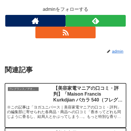
adminをフォローする
admin
関連記事
【美容家電マニアの口コミ・評
フレグランス／デオドラントのレビュー
判】「Maison Francis
Kurkdjian バカラ 540（フレグラ
ンス）」を実際に使ってみた正直
※この記事は「ヨガユニバース｜美容家電マニアの口コミ・評判」
感想
の編集部に寄せられた各商品・商品への口コミ「香水ってどれも同
じように香るし、結局人とかぶってしまう…。もっと特別な香り
で、自分を印象づけたい。でも、値段が高いものを選んでも本当に
良...