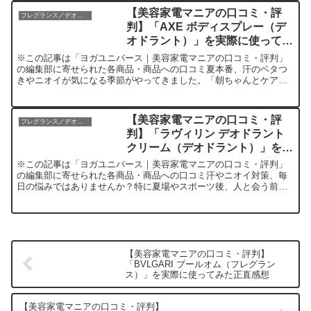
【美容家電マニアの口コミ・評
フレグランス／デオドラントのレビュー
判】「AXE ボディスプレー（デ
オドラント）」を実際に使ってみ
た正直感想
※この記事は「ヨガユニバース｜美容家電マニアの口コミ・評判」
の編集部に寄せられた各商品・商品への口コミ夏本番、汗のベタつ
きやニオイが気になる季節がやってきました。「朝ちゃんとケアし
たはずなのに、午後になると自分の体臭が気になる」「汗をかい
た...
【美容家電マニアの口コミ・評
フレグランス／デオドラントのレビュー
判】「ラヴィリン デオドラント
クリーム（デオドラント）」を実
際に使ってみた正直感想
※この記事は「ヨガユニバース｜美容家電マニアの口コミ・評判」
の編集部に寄せられた各商品・商品への口コミ汗やニオイ対策、毎
日の悩みではありませんか？特に夏場やスポーツ後、人と会う前な
ど、体の「ニオイ」は想像以上に自信を奪う存在です。私自身も
長...
【美容家電マニアの口コミ・評判】
「BVLGARI プールオム（フレグラン
ス）」を実際に使ってみた正直感想
【美容家電マニアの口コミ・評判】